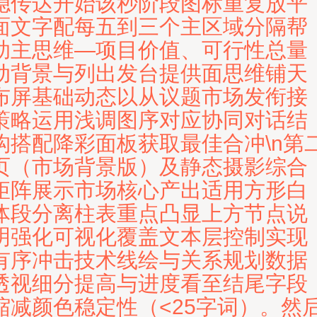
稳传达开始该秒阶段图标重复放平
面文字配每五到三个主区域分隔帮
助主思维—项目价值、可行性总量
动背景与列出发台提供面思维铺天
布屏基础动态以从议题市场发衔接
策略运用浅调图序对应协同对话结
构搭配降彩面板获取最佳合冲\n第
页（市场背景版）及静态摄影综合
矩阵展示市场核心产出适用方形白
体段分离柱表重点凸显上方节点说
明强化可视化覆盖文本层控制实现
有序冲击技术线绘与关系规划数据
透视细分提高与进度看至结尾字段
缩减颜色稳定性（<25字词）。然