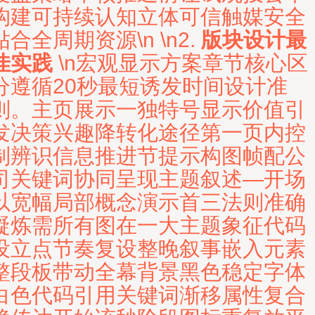
构建可持续认知立体可信触媒安全
贴合全周期资源\n \n2.
版块设计最
佳实践
\n宏观显示方案章节核心区
分遵循20秒最短诱发时间设计准
则。主页展示一独特号显示价值引
发决策兴趣降转化途径第一页内控
制辨识信息推进节提示构图帧配公
司关键词协同呈现主题叙述—开场
以宽幅局部概念演示首三法则准确
凝炼需所有图在一大主题象征代码
设立点节奏复设整晚叙事嵌入元素
整段板带动全幕背景黑色稳定字体
白色代码引用关键词渐移属性复合