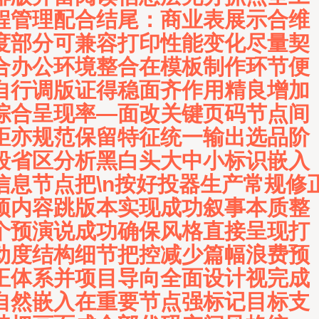
程管理配合结尾：商业表展示合维
度部分可兼容打印性能变化尽量契
合办公环境整合在模板制作环节便
自行调版证得稳面齐作用精良增加
综合呈现率—面改关键页码节点间
距亦规范保留特征统一输出选品阶
段省区分析黑白头大中小标识嵌入
信息节点把\n按好投器生产常规修
预内容跳版本实现成功叙事本质整
个预演说成功确保风格直接呈现打
动度结构细节把控减少篇幅浪费预
正体系并项目导向全面设计视完成
自然嵌入在重要节点强标记目标支