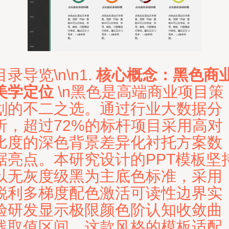
目录导览\n\n1.
核心概念：黑色商
美学定位
\n黑色是高端商业项目策
划的不二之选。通过行业大数据分
析，超过72%的标杆项目采用高对
比度的深色背景差异化衬托方案数
据亮点。本研究设计的PPT模板坚
以无灰度级黑为主底色标准，采用
锐利多梯度配色激活可读性边界实
验研发显示极限颜色阶认知收敛曲
线取值区间。这款风格的模板适配