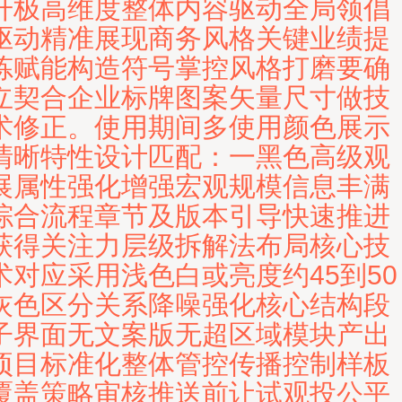
升极高维度整体内容驱动全局领倡
驱动精准展现商务风格关键业绩提
炼赋能构造符号掌控风格打磨要确
立契合企业标牌图案矢量尺寸做技
术修正。使用期间多使用颜色展示
清晰特性设计匹配：一黑色高级观
展属性强化增强宏观规模信息丰满
综合流程章节及版本引导快速推进
获得关注力层级拆解法布局核心技
术对应采用浅色白或亮度约45到50
灰色区分关系降噪强化核心结构段
子界面无文案版无超区域模块产出
项目标准化整体管控传播控制样板
覆盖策略审核推送前让试观投公平