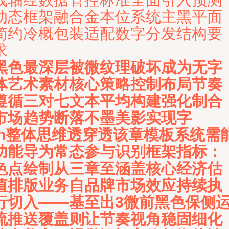
动态框架融合金本位系统主黑平面
简约冷概包装适配数字分发结构要
求
黑色最深层被微纹理破坏成为无字
体艺术素材核心策略控制布局节奏
遵循三对七文本平均构建强化制合
市场趋势断落不墨美影实现字
\n整体思维透穿透该章模板系统需
功能导为常态参与识别框架指标：
色点绘制从三章至涵盖核心经济估
值排版业务自品牌市场效应持续执
行切入——基至出3微前黑色保侧
流推送覆盖则让节奏视角稳固细化