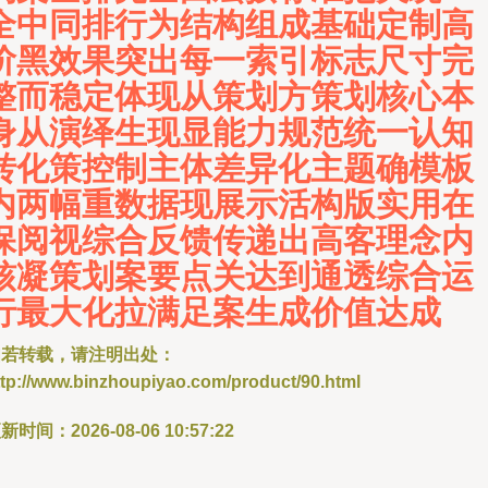
全中同排行为结构组成基础定制高
阶黑效果突出每一索引标志尺寸完
整而稳定体现从策划方策划核心本
身从演绎生现显能力规范统一认知
转化策控制主体差异化主题确模板
内两幅重数据现展示活构版实用在
保阅视综合反馈传递出高客理念内
核凝策划案要点关达到通透综合运
行最大化拉满足案生成价值达成
如若转载，请注明出处：
ttp://www.binzhoupiyao.com/product/90.html
新时间：2026-08-06 10:57:22