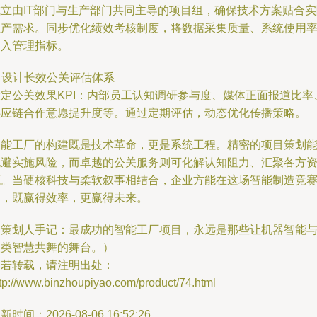
成立由IT部门与生产部门共同主导的项目组，确保技术方案贴合实
生产需求。同步优化绩效考核制度，将数据采集质量、系统使用
纳入管理指标。
. 设计长效公关评估体系
设定公关效果KPI：内部员工认知调研参与度、媒体正面报道比率
供应链合作意愿提升度等。通过定期评估，动态优化传播策略。
智能工厂的构建既是技术革命，更是系统工程。精密的项目策划
规避实施风险，而卓越的公关服务则可化解认知阻力、汇聚各方
源。当硬核科技与柔软叙事相结合，企业方能在这场智能制造竞
中，既赢得效率，更赢得未来。
（策划人手记：最成功的智能工厂项目，永远是那些让机器智能
人类智慧共舞的舞台。）
如若转载，请注明出处：
tp://www.binzhoupiyao.com/product/74.html
新时间：2026-08-06 16:52:26