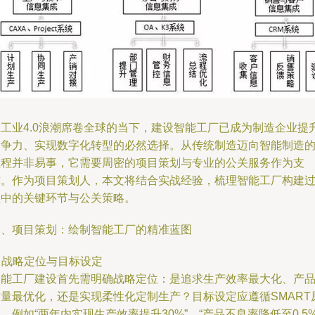
在工业4.0浪潮席卷全球的当下，建设智能工厂已成为制造企业提
竞争力、实现数字化转型的必然选择。从传统制造迈向智能制造
征程并非易事，它需要周密的项目策划与专业的公关服务作为支
撑。作为项目策划人，本文将结合实战经验，梳理智能工厂构建
程中的关键环节与公关策略。
一、项目策划：绘制智能工厂的精准蓝图
. 战略定位与目标设定
智能工厂建设首先需明确战略定位：是追求生产效率最大化、产
质量最优化，还是实现柔性化定制生产？目标设定应遵循SMART
，例如“两年内实现生产效率提升30%”、“产品不良率降低至0.5