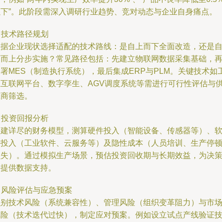
以下”。此阶段需深入调研行业趋势、竞对动态与企业自身痛点。
. 技术路径规划
根据企业现状选择适配的技术路线：是自上而下全面改造，还是
下而上分步实施？常见路径包括：先建立物联网数据采集基础，
署MES（制造执行系统），最后集成ERP与PLM。关键技术如
业互联网平台、数字孪生、AGV调度系统等需进行可行性评估与
应商筛选。
. 投资回报分析
构建详尽的财务模型，测算硬件投入（智能设备、传感器等）、
件投入（工业软件、云服务等）及隐性成本（人员培训、生产停
损失）。通过模拟生产场景，预估投资回收期与长期效益，为决
层提供数据支持。
. 风险评估与应急预案
识别技术风险（系统兼容性）、管理风险（组织变革阻力）与市
风险（技术迭代过快），制定应对预案。例如设立试点产线验证