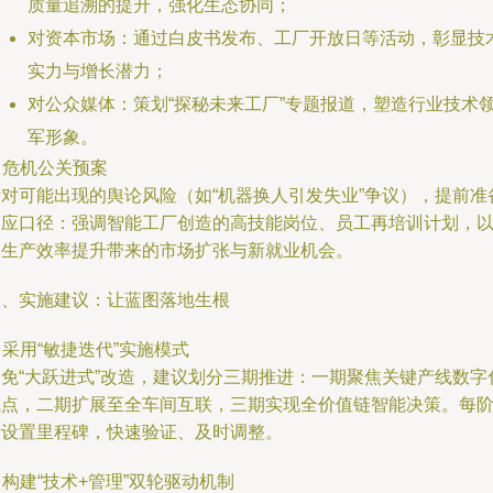
质量追溯的提升，强化生态协同；
对资本市场：通过白皮书发布、工厂开放日等活动，彰显技
实力与增长潜力；
对公众媒体：策划“探秘未来工厂”专题报道，塑造行业技术
军形象。
. 危机公关预案
针对可能出现的舆论风险（如“机器换人引发失业”争议），提前准
回应口径：强调智能工厂创造的高技能岗位、员工再培训计划，
及生产效率提升带来的市场扩张与新就业机会。
三、实施建议：让蓝图落地生根
. 采用“敏捷迭代”实施模式
避免“大跃进式”改造，建议划分三期推进：一期聚焦关键产线数字
试点，二期扩展至全车间互联，三期实现全价值链智能决策。每
段设置里程碑，快速验证、及时调整。
. 构建“技术+管理”双轮驱动机制