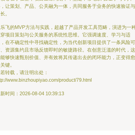
心，让策划、产品、公关融为一体，共同服务于业务的快速验证
成长。
张乐飞的MVP方法与实践，超越了产品开发工具范畴，演进为一
贯穿项目策划与公关服务的系统性思维。它强调速度、学习与适
应，在不确定性中寻找确定性，为当代创新项目提供了一条风险
控、资源集约且市场反馈即时的敏捷路径。在创意泛滥的时代，
套能够快速甄别价值、并有效将其传递出去的闭环能力，正变得
发关键。
如若转载，请注明出处：
tp://www.binzhoupiyao.com/product/79.html
新时间：2026-08-04 10:39:13