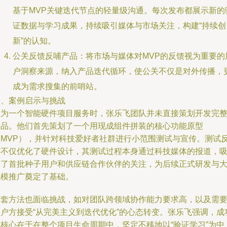
基于MVP关键迭代节点的轻量级沟通。每次发布都展示新的
证数据与学习成果，持续吸引媒体与市场关注，构建“持续创
新”的认知。
公关反馈反哺产品：将市场与媒体对MVP的反馈视为重要的
户洞察来源，纳入产品迭代循环，使公关不仅是对外传播，
成为需求搜集的前哨站。
四、案例启示与挑战
在为一个智能硬件项目服务时，张乐飞团队并未直接策划开发完
产品。他们首先策划了一个用现成组件拼装的核心功能原型
（MVP），并针对科技爱好者社群进行小范围测试与宣传。测试
馈不仅优化了硬件设计，其测试过程本身通过科技媒体的报道，
引了首批种子用户和供应链合作伙伴的关注，为后续正式研发与
规模推广奠定了基础。
这套方法也面临挑战，如对团队跨领域协作能力要求高，以及需
客户方接受“从完美主义到迭代优化”的心态转变。张乐飞强调，成
的核心在于在整个项目生命周期中，坚定不移地以“验证学习”为中