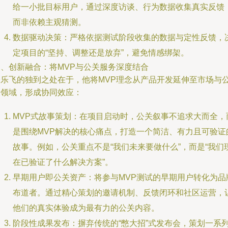
给一小批目标用户，通过深度访谈、行为数据收集真实反馈
而非依赖主观猜测。
数据驱动决策：严格依据测试阶段收集的数据与定性反馈，
定项目的“坚持、调整还是放弃”，避免情感绑架。
三、创新融合：将MVP与公关服务深度结合
张乐飞的独到之处在于，他将MVP理念从产品开发延伸至市场与
关领域，形成协同效应：
MVP式故事策划：在项目启动时，公关叙事不追求大而全，
是围绕MVP解决的核心痛点，打造一个简洁、有力且可验证
故事。例如，公关重点不是“我们未来要做什么”，而是“我们
在已验证了什么解决方案”。
早期用户即公关资产：将参与MVP测试的早期用户转化为品
布道者。通过精心策划的邀请机制、反馈闭环和社区运营，
他们的真实体验成为最有力的公关内容。
阶段性成果发布：摒弃传统的“憋大招”式发布会，策划一系